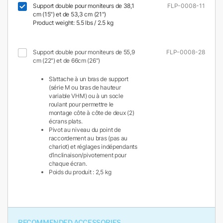
Support double pour moniteurs de 38,1
FLP-0008-11
cm (15") et de 53,3 cm (21")
Product weight: 5.5 lbs / 2.5 kg
Support double pour moniteurs de 55,9
FLP-0008-28
cm (22") et de 66cm (26")
S’attache à un bras de support
(série M ou bras de hauteur
variable VHM) ou à un socle
roulant pour permettre le
montage côte à côte de deux (2)
écrans plats.
Pivot au niveau du point de
raccordement au bras (pas au
chariot) et réglages indépendants
d’inclinaison/pivotement pour
chaque écran.
Poids du produit : 2,5 kg
RECOMMENDED ACCESSORIES