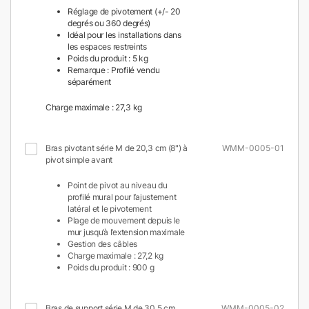
Réglage de pivotement (+/- 20
degrés ou 360 degrés)
Idéal pour les installations dans
les espaces restreints
Poids du produit : 5 kg
Remarque : Profilé vendu
séparément
Charge maximale : 27,3 kg
Bras pivotant série M de 20,3 cm (8") à
WMM-0005-01
pivot simple avant
Point de pivot au niveau du
profilé mural pour l’ajustement
latéral et le pivotement
Plage de mouvement depuis le
mur jusqu’à l’extension maximale
Gestion des câbles
Charge maximale : 27,2 kg
Poids du produit : 900 g
Bras de support série M de 30,5 cm
WMM-0005-02