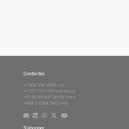
Contactez
+1 800 228 2555
USA
+1 707 773 1100
AMÉRIQUES
+31 (0) 88 627 26 00
EMEA
+886 2 2298 2842
APAC
S’abonner