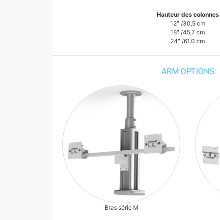
Hauteur des colonnes
12″ /30,5 cm
18″ /45,7 cm
24″ /61.0 cm
ARM OPTIONS
Bras série M