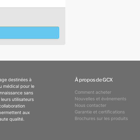
À propos de GCX
tage destinées à
eu médical pour le
Comment acheter
onnaissance sans
Nouvelles et événements
leurs utilisateurs
Nous contacter
collaboration
Garantie et certifications
permettent aux
Brochures sur les produits
aute qualité.