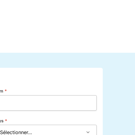
om
*
ys
*