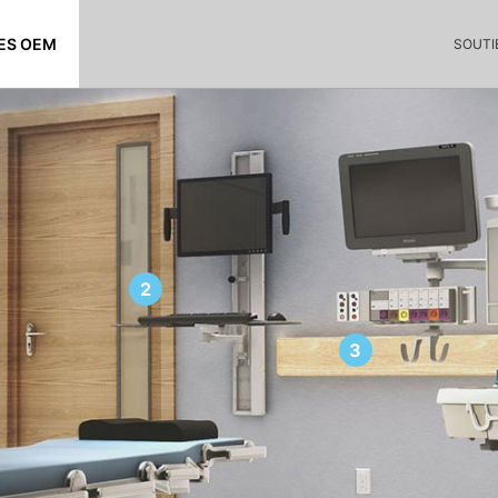
ES OEM
SOUTI
2
3