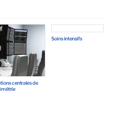
Soins intensifs
tions centrales de
émétrie