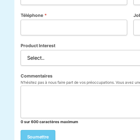
Téléphone
*
Job
Product Interest
Commentaires
N’hésitez pas à nous faire part de vos préoccupations. Vous avez une
0 sur 600 caractères maximum
Company
Ce champ n’est utilisé qu’à des fins de validation et devrait rester inch