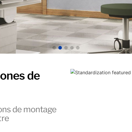
zones de
ions de montage
tre