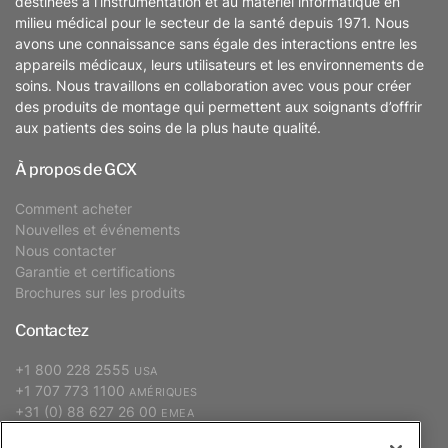
destinées à l’instrumentation et au matériel informatique en
milieu médical pour le secteur de la santé depuis 1971. Nous
avons une connaissance sans égale des interactions entre les
appareils médicaux, leurs utilisateurs et les environnements de
soins. Nous travaillons en collaboration avec vous pour créer
des produits de montage qui permettent aux soignants d’offrir
aux patients des soins de la plus haute qualité.
À propos de GCX
Comment acheter
Nouvelles et événements
Nous contacter
Garantie et certifications
Brochures sur les produits
Contactez
+1 800 228 2555
USA
+1 707 773 1100
AMÉRIQUES
+31 (0) 88 627 26 00
EMEA
+886 2 2298 2842
APAC