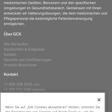
medizinischen Geräten, Benutzern und den spezifischen
Umgebungen im Gesundheitsbereich. Gemeinsam mit Ihnen
entwickeln wir Halterungslösungen, die dem medizinischen und
Pflegepersonal die bestmögliche Patientenversorgung
ermöglichen.
Über GCX
Wie Sie kaufen
Nachrichten & Ereignisse
Kontakt
Garantie und Zertifizierungen
Produkt-Broschüren
Kontakt
+1 800 228 2555
USA
+1 707 773 1100
AMERIKA
+31 (0) 88 627 26 00
EUROPA, NAHER OSTEN, AFRIKA
+886 2 2298 2842
ASIEN-PAZIFIK
Wenn Sie auf „Alle Cookies akzeptieren“ klicken, stimmen Sie
der Speicherung von Cookies auf Ihrem Gerät zu, um die