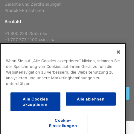
Garantie und Zertifizierungen
Produkt-Broschüren
Kontakt
+1 800 228 2555
USA
+1 707 773 1100
AMERIKA
+31 (0) 88 627 26 00
EUROPA, NAHER OSTEN, AFRIKA
+886 2 2298 2842
ASIEN-PAZIFIK
Wenn Sie auf „Alle Cookies akzeptieren“ klicken, stimmen Sie
der Speicherung von Cookies auf Ihrem Gerät zu, um die
Websitenavigation zu verbessern, die Websitenutzung zu
Anmelden
analysieren und unsere Marketingbemühungen zu
unterstützen.
Anmelden
Alle Cookies
Alle ablehnen
akzeptieren
Cookie-
©2026 GCX Corporation
F.A.Q.
Einstellungen
Rechtliche Hinweise zu dieser Internet-Seite
Datenschutzbestimmungen
Sitemap