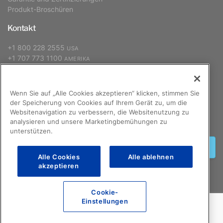
Produkt-Broschüren
Kontakt
+1 800 228 2555
USA
+1 707 773 1100
AMERIKA
+31 (0) 88 627 26 00
EUROPA, NAHER OSTEN, AFRIKA
+886 2 2298 2842
ASIEN-PAZIFIK
Wenn Sie auf „Alle Cookies akzeptieren“ klicken, stimmen Sie
der Speicherung von Cookies auf Ihrem Gerät zu, um die
Websitenavigation zu verbessern, die Websitenutzung zu
Anmelden
analysieren und unsere Marketingbemühungen zu
unterstützen.
Anmelden
Alle Cookies
Alle ablehnen
akzeptieren
Cookie-
©2026 GCX Corporation
F.A.Q.
Einstellungen
Rechtliche Hinweise zu dieser Internet-Seite
Datenschutzbestimmungen
Sitemap