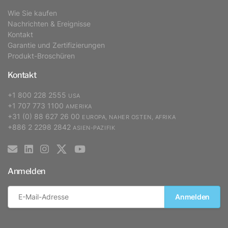
Wie Sie kaufen
Nachrichten & Ereignisse
Kontakt
Garantie und Zertifizierungen
Produkt-Broschüren
Kontakt
+1 800 228 2555
USA
+1 707 773 1100
AMERIKA
+31 (0) 88 627 26 00
EUROPA, NAHER OSTEN, AFRIKA
+886 2 2298 2842
ASIEN-PAZIFIK
Anmelden
Anmelden