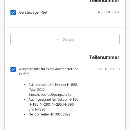
Teilenummer
RS-0006-64
Gerätewagen-Set
Details
Teilenummer
Adapterplatte für Pulsoximeter Nellcor
NE-0023-16
N-595
Adapterplatte für Nellcor N-595,
fÃ¼r GCX-
Einschubbefestigungsplatten
Auch geeignet für Nellcor N-190,
N-195, N-290, N-295, N-390
und N-395
Nellcor Teile-Nr. 10002622