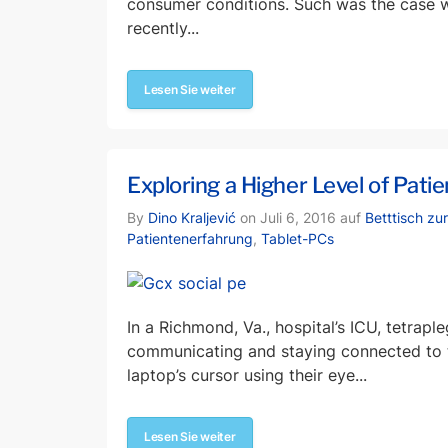
consumer conditions. Such was the case 
recently...
Lesen Sie weiter
Exploring a Higher Level of Pati
By
Dino Kraljević
on Juli 6, 2016 auf
Betttisch zu
Patientenerfahrung
,
Tablet-PCs
In a Richmond, Va., hospital’s ICU, tetrap
communicating and staying connected to t
laptop’s cursor using their eye...
Lesen Sie weiter