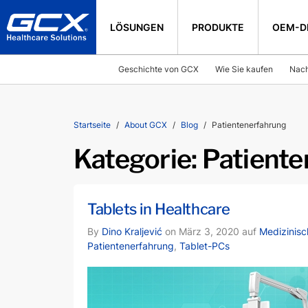
LÖSUNGEN
PRODUKTE
OEM-D
Geschichte von GCX
Wie Sie kaufen
Nach
Startseite
About GCX
Blog
Patientenerfahrung
Kategorie:
Patiente
Tablets in Healthcare
By
Dino Kraljević
on März 3, 2020 auf
Medizinisc
Patientenerfahrung
,
Tablet-PCs