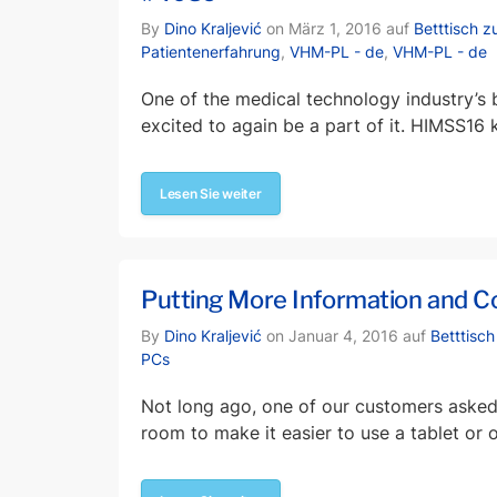
By
Dino Kraljević
on März 1, 2016 auf
Betttisch z
Patientenerfahrung
,
VHM-PL - de
,
VHM-PL - de
One of the medical technology industry’s 
excited to again be a part of it. HIMSS16 
Lesen Sie weiter
Putting More Information and Co
By
Dino Kraljević
on Januar 4, 2016 auf
Betttisc
PCs
Not long ago, one of our customers asked 
room to make it easier to use a tablet or o