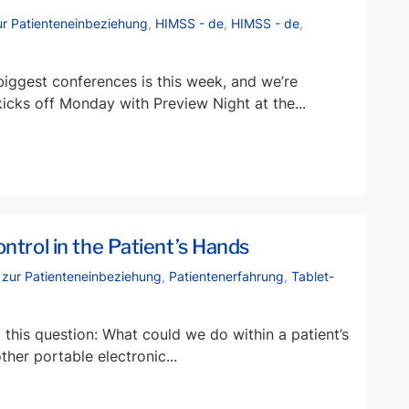
ur Patienteneinbeziehung
,
HIMSS - de
,
HIMSS - de
,
biggest conferences is this week, and we’re
kicks off Monday with Preview Night at the...
ntrol in the Patient’s Hands
h zur Patienteneinbeziehung
,
Patientenerfahrung
,
Tablet-
this question: What could we do within a patient’s
ther portable electronic...