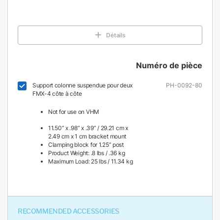
Détails
Numéro de pièce
Support colonne suspendue pour deux
PH-0092-80
FMX-4 côte à côte
Not for use on VHM
11.50” x .98” x .39” / 29.21 cm x
2.49 cm x 1 cm bracket mount
Clamping block for 1.25” post
Product Weight: .8 lbs / .36 kg
Maximum Load: 25 lbs / 11.34 kg
RECOMMENDED ACCESSORIES