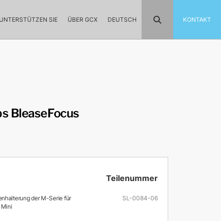
UNTERSTÜTZEN SIE
ÜBER GCX
DEUTSCH
KONTAKT
bs BleaseFocus
Teilenummer
nhalterung der M-Serie für
SL-0084-06
 Mini