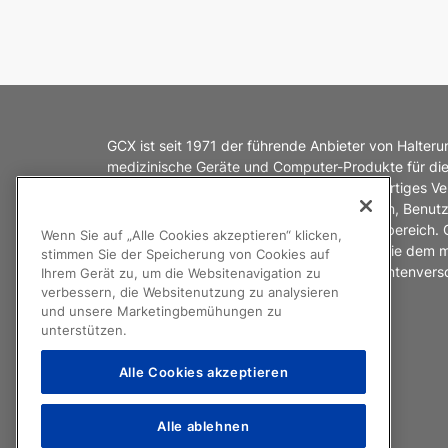
GCX ist seit 1971 der führende Anbieter von Halter
medizinische Geräte und Computer-Produkte für di
Gesundheitsbranche. Wir haben ein einzigartiges Ve
Interaktion zwischen medizinischen Geräten, Benut
spezifischen Umgebungen im Gesundheitsbereich.
Wenn Sie auf „Alle Cookies akzeptieren“ klicken,
Ihnen entwickeln wir Halterungslösungen, die dem 
stimmen Sie der Speicherung von Cookies auf
und Pflegepersonal die bestmögliche Patientenver
Ihrem Gerät zu, um die Websitenavigation zu
ermöglichen.
verbessern, die Websitenutzung zu analysieren
und unsere Marketingbemühungen zu
unterstützen.
Alle Cookies akzeptieren
Alle ablehnen