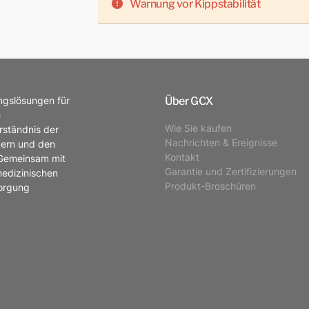
Warnung vor Kippstabilität
Über GCX
ungslösungen für
e
Wie Sie kaufen
rständnis der
Nachrichten & Ereignisse
zern und den
Kontakt
 Gemeinsam mit
Garantie und Zertifizierungen
medizinischen
Produkt-Broschüren
sorgung