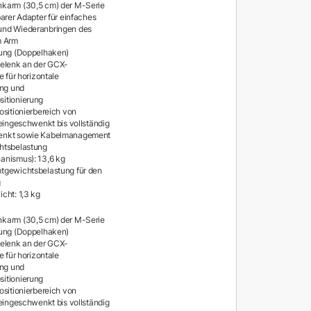
karm (30,5 cm) der M-Serie
arer Adapter für einfaches
nd Wiederanbringen des
m Arm
rung (Doppelhaken)
elenk an der GCX-
e für horizontale
ung und
itionierung
ositionierbereich von
 eingeschwenkt bis vollständig
nkt sowie Kabelmanagement
htsbelastung
anismus): 13,6 kg
tgewichtsbelastung für den
g
cht: 1,3 kg
karm (30,5 cm) der M-Serie
rung (Doppelhaken)
elenk an der GCX-
e für horizontale
ung und
itionierung
ositionierbereich von
 eingeschwenkt bis vollständig