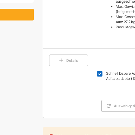
ausgeschwe
Max. Gewic
(Neigemech
Max. Gesam
Arm: 27,2 k
Produktgewi
Details
Schnell lösbare A
Aufsatzadapter) f
Auswahlopti