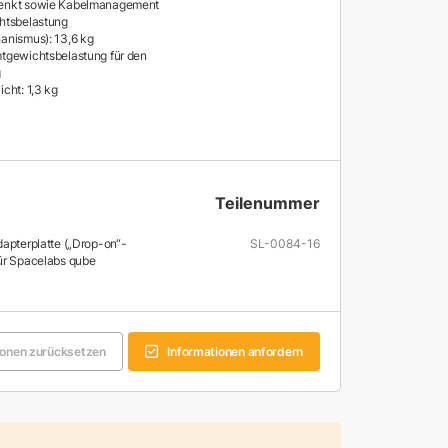
nkt sowie Kabelmanagement
htsbelastung
anismus): 13,6 kg
tgewichtsbelastung für den
g
cht: 1,3 kg
Teilenummer
dapterplatte („Drop-on“-
SL-0084-16
ür Spacelabs qube
onen zurücksetzen
Informationen anfordern