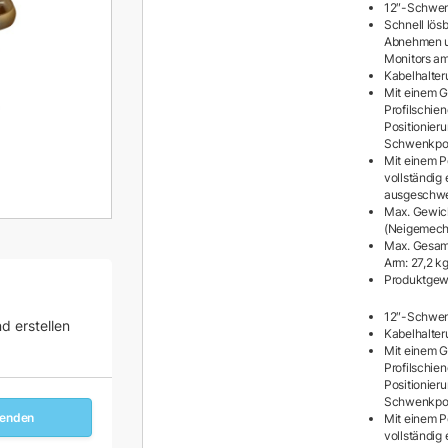
12″-Schwen
Schnell lösb
Abnehmen u
Monitors a
Kabelhalte
Mit einem G
Profilschien
Positionier
Schwenkpos
Mit einem P
vollständig
ausgeschwe
Max. Gewic
(Neigemech
Max. Gesam
Arm: 27,2 k
Produktgewi
12″-Schwen
d erstellen
Kabelhalte
Mit einem G
Profilschien
Positionier
Schwenkpos
senden
Mit einem P
vollständig