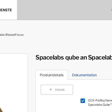
IENSTE
labs BleaseFocus
Spacelabs qube an Spacela
Produktdetails
Dokumentation
Details
GCX-Profilschiene
Spacelabs Qube™