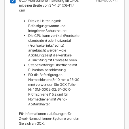
GCX-Profilschienenhalterung für CPUs
WM-0007-41
mit einer Breite von 3"–4,5" (7,6–11,4
cm)
Direkte Halterung mit
Befestigungswanne und
integrierter Schutzhaube
Die CPU kann vertikal (Frontseite
oben/unten) oder horizontal
(Frontseite links/rechts)
angebracht werden – die
Abbildung zeigt die vertikale
Ausrichtung mit Frontseite oben.
Strapazierfähige Oberfläche mit
Pulverlackbeschichtung
Für die Befestigung an
Normschienen (8–10 mm x 25–30
mm) verwenden Sie GCX Teile-
Nr. 10M-0002-02: 6″-GCX-
Profilschiene (15,2 cm) für
Normschienen mit Wand-
Abstandhalter.
Für Informationen zu Lösungen für
Zwei-Normschienen-Systeme wenden
Sie sich an GCX.