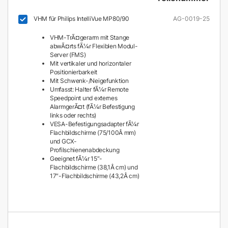
VHM für Philips IntelliVue MP80/90
AG-0019-25
VHM-TrÃ¤gerarm mit Stange
abwÃ¤rts fÃ¼r Flexiblen Modul-
Server (FMS)
Mit vertikaler und horizontaler
Positionierbarkeit
Mit Schwenk-/Neigefunktion
Umfasst: Halter fÃ¼r Remote
Speedpoint und externes
AlarmgerÃ¤t (fÃ¼r Befestigung
links oder rechts)
VESA-Befestigungsadapter fÃ¼r
Flachbildschirme (75/100Â mm)
und GCX-
Profilschienenabdeckung
Geeignet fÃ¼r 15″-
Flachbildschirme (38,1Â cm) und
17″-Flachbildschirme (43,2Â cm)