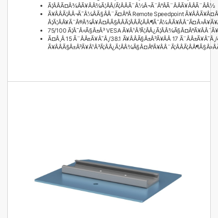
Ã¦ÂÂÃ¤Â¾ÂÃ¥ÂÂ¾Ã¦ÂÂ/Ã¦ÂÂÃ¨Â½Â¬Ã¨Â°ÂÃ¨ÂÂÃ¥ÂÂÃ¨ÂÂ½
Ã¥ÂÂÃ¦ÂÂ¬Ã¯Â¼ÂÃ§ÂÂ¨Ã¤ÂºÂ Remote Speedpoint Ã¥ÂÂÃ¥Â¤
Â¦Ã¦ÂÂ¥Ã¨Â®Â¾Ã¥Â¤ÂÃ§ÂÂÃ¦ÂÂÃ¦ÂÂ¶Ã¯Â¼ÂÃ¥ÂÂ¯Ã¤Â»Â¥Ã
75/100 Ã¦Â¯Â«Ã§Â±Â³ VESA Ã¥Â¹Â³Ã¦ÂÂ¿Ã¦ÂÂ¾Ã§Â¤ÂºÃ¥Â
Ã¤Â¸Â 15 Ã¨ÂÂ±Ã¥Â¯Â¸/38.1 Ã¥ÂÂÃ§Â±Â³Ã¥ÂÂ 17 Ã¨ÂÂ±Ã¥Â¯Â¸/
Ã¥ÂÂÃ§Â±Â³Ã¥Â¹Â³Ã¦ÂÂ¿Ã¦ÂÂ¾Ã§Â¤ÂºÃ¥ÂÂ¨Ã¦ÂÂÃ¦ÂÂ¶Ã§Â»