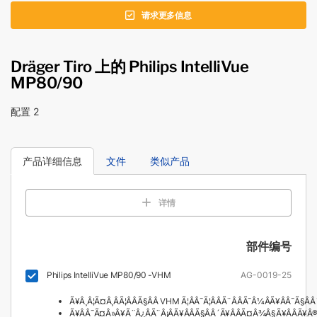
请求更多信息
Dräger Tiro 上的 Philips IntelliVue
MP80/90
配置 2
产品详细信息
文件
类似产品
详情
部件编号
Philips IntelliVue MP80/90 -VHM
AG-0019-25
Ã¥Â¸Â¦Ã¤Â¸ÂÃ¦ÂÂÃ§ÂÂ VHM Ã¦ÂÂ¯Ã¦ÂÂÃ¨ÂÂÃ¯Â¼ÂÃ¥ÂÂ¯Ã§ÂÂ
Ã¥ÂÂ¯Ã¤Â»Â¥Ã¨Â¿ÂÃ¨Â¡ÂÃ¥ÂÂÃ§ÂÂ´Ã¥ÂÂÃ¤Â¾Â§Ã¥ÂÂÃ¥Â