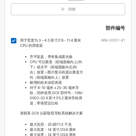
详情
部件编号
用于宽度为 3 – 4.5 英寸/7.6 - 11.4 厘米
WM-0007-41
CPU 的滑道架
齐平架盘，带有集成遮光板
CPU 可以垂直（前端面板向上/向
下）或水平（前端面板向左/向
右）放置 – 图片显示的是以垂直方
向（前端面板向上）放置
耐用的粉末涂层表面
对于 8-10 毫米 x 25-30 毫米导
轨，同样使用 GCX 部件号：10M-
0002-02 6 英寸/15.2 厘米导轨滑
道，带墙壁定位栓
请联系 GCX 以获取双导轨系统解决方案
最大负荷：25 磅/11.3 千克
最大高度：14 英寸/35.6 厘米
最大深度：14 英寸/35.6 厘米