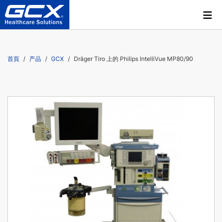
首頁
产品
GCX
Dräger Tiro 上的 Philips IntelliVue MP80/90