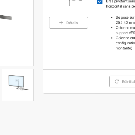
Bras pivotant séri
horizontal sans pi
Se pose sur 
25 à 40 mm
Détails
Colonne mon
support VE
Colonne can
configurati
montante)
Réinitia