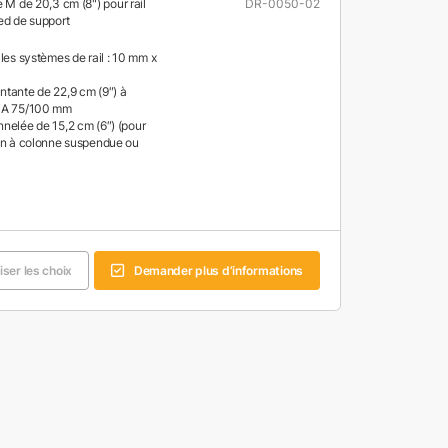
e M de 20,3 cm (8") pour rail
DR-0050-02
ed de support
les systèmes de rail : 10 mm x
tante de 22,9 cm (9″) à
SA 75/100 mm
nelée de 15,2 cm (6″) (pour
on à colonne suspendue ou
liser les choix
Demander plus d’informations