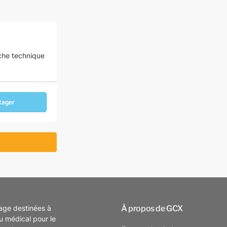
iche technique
tager
À propos de GCX
tage destinées à
eu médical pour le