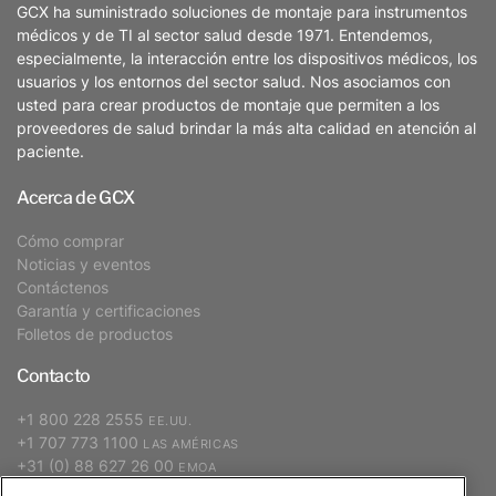
GCX ha suministrado soluciones de montaje para instrumentos
médicos y de TI al sector salud desde 1971. Entendemos,
especialmente, la interacción entre los dispositivos médicos, los
usuarios y los entornos del sector salud. Nos asociamos con
usted para crear productos de montaje que permiten a los
proveedores de salud brindar la más alta calidad en atención al
paciente.
Acerca de GCX
Cómo comprar
Noticias y eventos
Contáctenos
Garantía y certificaciones
Folletos de productos
Contacto
+1 800 228 2555
EE.UU.
+1 707 773 1100
LAS AMÉRICAS
+31 (0) 88 627 26 00
EMOA
+886 2 2298 2842
APAC