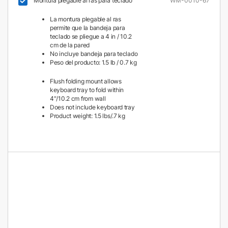
Montura plegable al ras para teclado
WM-0010-67
La montura plegable al ras
permite que la bandeja para
teclado se pliegue a 4 in / 10.2
cm de la pared
No incluye bandeja para teclado
Peso del producto: 1.5 lb / 0.7 kg
Flush folding mount allows
keyboard tray to fold within
4″/10.2 cm from wall
Does not include keyboard tray
Product weight: 1.5 lbs/.7 kg