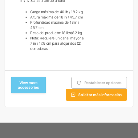
in / 17.8 a 24.1 cm de ancho
Carga máxima de 40 lb / 18.2 kg
Altura máxima de 18 in / 45.7 cm
Profundidad máxima de 18 in /
45.7 cm
Peso del producto: 18 lbs/8.2 kg
Nota: Requiere un canal mayor a
7 in / 17.8 cm para alojar dos (2)
correderas
View more
Restablecer opciones
accessories
Solicitar más información