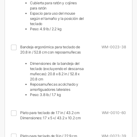
Cubierta para ratón y cojines
para ratón
Espacio para uso del mouse
según el tamaño y la posición del
teclado
Peso: 4.9 lb / 2.2 kg
Bandeja ergonómica para teclado de
WM-0023-38
20.8 in / 52.8 cm con reposamuñecas
Dimensiones de la bandeja del
teclado (excluyendo el descansa
muñecas): 20.8 x 8.2 in / 52.8 x
20.8 cm
Reposamuñecas acolchado y
amortiguadores laterales
Peso: 3.8 lb / 1.7 kg
Plato para teclado de 17 in / 43.2 cm
WM-0010-60
Dimensiones: 17 x 5 «/ 43.2 x 10.2 cm
Plato para teclado de 9 in / 22.9 cm
WM-0023-39