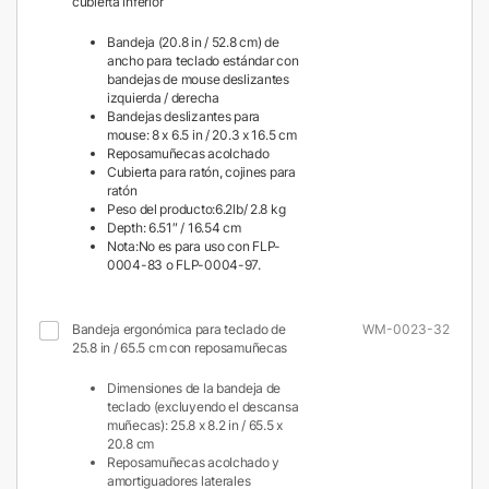
cubierta inferior
Bandeja (20.8 in / 52.8 cm) de
ancho para teclado estándar con
bandejas de mouse deslizantes
izquierda / derecha
Bandejas deslizantes para
mouse: 8 x 6.5 in / 20.3 x 16.5 cm
Reposamuñecas acolchado
Cubierta para ratón, cojines para
ratón
Peso del producto:6.2lb/ 2.8 kg
Depth: 6.51″ / 16.54 cm
Nota:No es para uso con FLP-
0004-83 o FLP-0004-97.
Bandeja ergonómica para teclado de
WM-0023-32
25.8 in / 65.5 cm con reposamuñecas
Dimensiones de la bandeja de
teclado (excluyendo el descansa
muñecas): 25.8 x 8.2 in / 65.5 x
20.8 cm
Reposamuñecas acolchado y
amortiguadores laterales