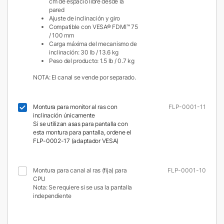
cm de espacio libre desde la
pared
Ajuste de inclinación y giro
Compatible con VESA® FDMI™ 75
/ 100 mm
Carga máxima del mecanismo de
inclinación: 30 lb / 13.6 kg
Peso del producto: 1.5 lb / 0.7 kg
NOTA: El canal se vende por separado.
Montura para monitor al ras con
FLP-0001-11
inclinación únicamente
Si se utilizan asas para pantalla con
esta montura para pantalla, ordene el
FLP-0002-17 (adaptador VESA)
Montura para canal al ras (fija) para
FLP-0001-10
CPU
Nota: Se requiere si se usa la pantalla
independiente