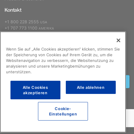
Kontakt
+1 800 228 2555
USA
+1 707 773 1100
AMERIKA
+31 (0) 88 627 26 00
EUROPA, NAHER OSTEN, AFRIKA
+886 2 2298 2842
ASIEN-PAZIFIK
Wenn Sie auf „Alle Cookies akzeptieren“ klicken, stimmen Sie
der Speicherung von Cookies auf Ihrem Gerät zu, um die
Websitenavigation zu verbessern, die Websitenutzung zu
Anmelden
analysieren und unsere Marketingbemühungen zu
unterstützen.
Anmelden
Alle Cookies
Alle ablehnen
akzeptieren
Cookie-
©2026 GCX Corporation
F.A.Q.
Einstellungen
Rechtliche Hinweise zu dieser Internet-Seite
Datenschutzbestimmungen
Sitemap