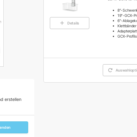
8″-Schwenk
19″-GCX-Pro
6″-Ablageko
Details
Klettbänder 
Adapterplat
GCX-Profil
Auswahlopti
d erstellen
senden