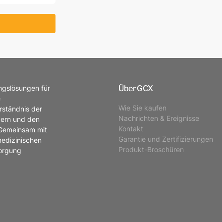
Über GCX
ungslösungen für
e
Wie Sie kaufen
rständnis der
Nachrichten & Ereignisse
zern und den
Kontakt
 Gemeinsam mit
Garantie und Zertifizierungen
medizinischen
Produkt-Broschüren
sorgung