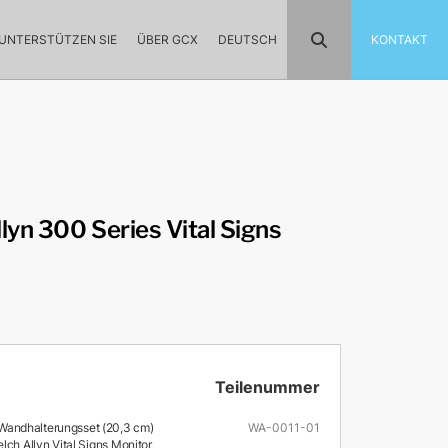
UNTERSTÜTZEN SIE
ÜBER GCX
DEUTSCH
KONTAKT
yn 300 Series Vital Signs
Teilenummer
andhalterungsset (20,3 cm)
WA-0011-01
lch Allyn Vital Signs Monitor