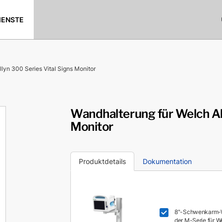
IENSTE
lyn 300 Series Vital Signs Monitor
Wandhalterung für Welch All
Monitor
Produktdetails
Dokumentation
8"-Schwenkarm-W
der M-Serie für We