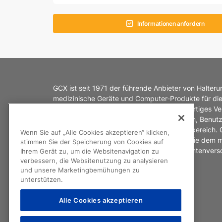
Informationen anfordern
GCX ist seit 1971 der führende Anbieter von Halter
medizinische Geräte und Computer-Produkte für di
Gesundheitsbranche. Wir haben ein einzigartiges Ve
Interaktion zwischen medizinischen Geräten, Benut
spezifischen Umgebungen im Gesundheitsbereich.
Wenn Sie auf „Alle Cookies akzeptieren“ klicken,
Ihnen entwickeln wir Halterungslösungen, die dem 
stimmen Sie der Speicherung von Cookies auf
und Pflegepersonal die bestmögliche Patientenver
Ihrem Gerät zu, um die Websitenavigation zu
ermöglichen.
verbessern, die Websitenutzung zu analysieren
und unsere Marketingbemühungen zu
unterstützen.
Alle Cookies akzeptieren