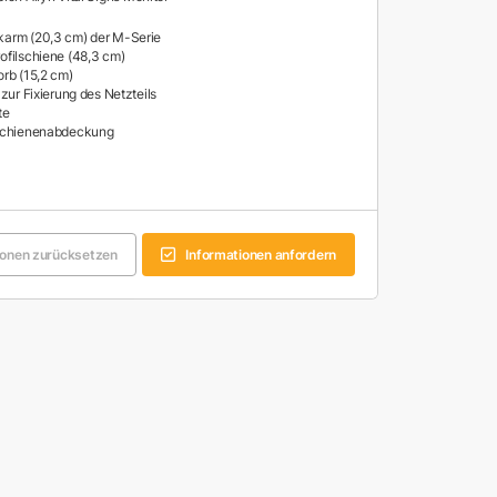
arm (20,3 cm) der M-Serie
filschiene (48,3 cm)
rb (15,2 cm)
zur Fixierung des Netzteils
te
schienenabdeckung
onen zurücksetzen
Informationen anfordern