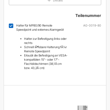
Details
Teilenummer
Halter für MP80/90 Remote
AG-0019-80
Speedpoint und externes Alarmgerät
Halter zur Befestigung links oder
rechts
Schnell lÃ¶sbare Halterung fÃ¼r
Remote Speedpoint
Erlaubt die Befestigung an VESA-
kompatiblen 15″- oder 17″-
Flachbildschirmen (38,1Â cm
bzw. 43,2Â cm)