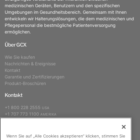
medizinischen Geräten, Benutzern und den spezifischen
Umgebungen im Gesundheitsbereich. Gemeinsam mit Ihnen
entwickeln wir Halterungslösungen, die dem medizinischen und
Pflegepersonal die bestmögliche Patientenversorgung
ermöglichen.
Über GCX
Wie Sie kaufen
Nachrichten & Ereignisse
Kontakt
Garantie und Zertifizierungen
Produkt-Broschüren
Kontakt
+1 800 228 2555
USA
+1 707 773 1100
AMERIKA
+31 (0) 88 627 26 00
EUROPA, NAHER OSTEN, AFRIKA
+886 2 2298 2842
ASIEN-PAZIFIK
Wenn Sie auf „Alle Cookies akzeptieren“ klicken, stimmen Sie