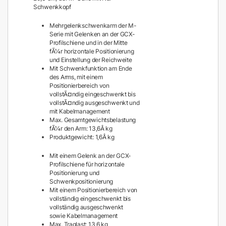
Schwenkkopf
Mehrgelenkschwenkarm der M-
Serie mit Gelenken an der GCX-
Profilschiene und in der Mitte
fÃ¼r horizontale Positionierung
und Einstellung der Reichweite
Mit Schwenkfunktion am Ende
des Arms, mit einem
Positionierbereich von
vollstÃ¤ndig eingeschwenkt bis
vollstÃ¤ndig ausgeschwenkt und
mit Kabelmanagement
Max. Gesamtgewichtsbelastung
fÃ¼r den Arm: 13,6Â kg
Produktgewicht: 1,6Â kg
Mit einem Gelenk an der GCX-
Profilschiene für horizontale
Positionierung und
Schwenkpositionierung
Mit einem Positionierbereich von
vollständig eingeschwenkt bis
vollständig ausgeschwenkt
sowie Kabelmanagement
Max. Traglast: 13,6 kg