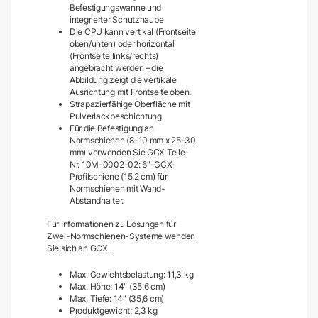
Befestigungswanne und
integrierter Schutzhaube
Die CPU kann vertikal (Frontseite
oben/unten) oder horizontal
(Frontseite links/rechts)
angebracht werden – die
Abbildung zeigt die vertikale
Ausrichtung mit Frontseite oben.
Strapazierfähige Oberfläche mit
Pulverlackbeschichtung
Für die Befestigung an
Normschienen (8–10 mm x 25–30
mm) verwenden Sie GCX Teile-
Nr. 10M-0002-02: 6″-GCX-
Profilschiene (15,2 cm) für
Normschienen mit Wand-
Abstandhalter.
Für Informationen zu Lösungen für
Zwei-Normschienen-Systeme wenden
Sie sich an GCX.
Max. Gewichtsbelastung: 11,3 kg
Max. Höhe: 14″ (35,6 cm)
Max. Tiefe: 14″ (35,6 cm)
Produktgewicht: 2,3 kg