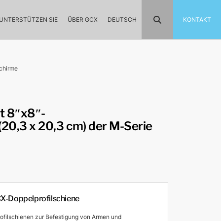
UNTERSTÜTZEN SIE
ÜBER GCX
DEUTSCH
KONTAKT
schirme
t 8″x8″-
0,3 x 20,3 cm) der M-Serie
CX-Doppelprofilschiene
ofilschienen zur Befestigung von Armen und