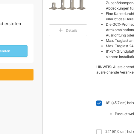
Zubehörkomponen
Abdeckungen fü
Eine Kabeldurch
erlaubt das Hera
d erstellen
Die GCX-Profils
Armkombinatione
Details
Ausrichtung oder
Max. Traglast an
Max. Traglast 24
senden
8″x8″-Grundplatt
sichere Installat
HINWEIS: Ausreichende
ausreichende Veranker
18" (45,7 cm) hoh
Product weig
24" (61,0 cm) hoh