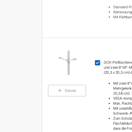
Standard-Pl
Abmessunge
Mit Klettban
GCX-Profilschiene
und zwei 8"x8"-
(20,3 x 20,3 cm) 
Mit zwei 8″
Mehrgelenk
Details
20,3Â cm)
VESA-kompa
Max. Flachb
Mit unabhÃ
Schwenk-/N
Zum Schutz
Flachbildsch
dass die Fr