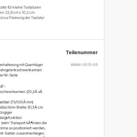
atte für kleine Tastaturen
n: 22,9 cm x 10,2 cm
d zur Fixierung der Tastatur
Teilenummer
nhalterung mit Querträger
WMM-0015-05
Mehrgelenkschwenkarmen
der M-Serie
x8″-
schwenkarmen (20,3Â xÂ
tibel (75/100Â mm)
ildschirm-Breite: 81,3Â cm
¤ngiger
eigefunktion
 beim Transport kÃ¶nnen die
irme so positioniert werden,
ont-Seiten zusammenliegen.