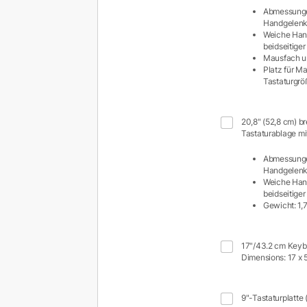
Abmessunge
Handgelenka
Weiche Han
beidseitige
Mausfach 
Platz für M
Tastaturgrö
20,8" (52,8 cm) b
Tastaturablage m
Abmessunge
Handgelenka
Weiche Han
beidseitige
Gewicht: 1,
17"/43.2 cm Keyb
Dimensions: 17 x 5
9"-Tastaturplatte 