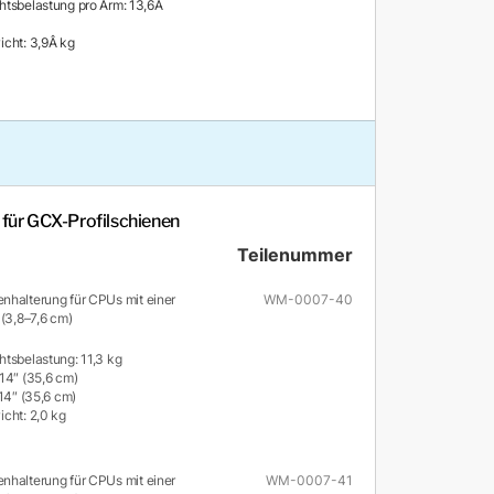
tsbelastung pro Arm: 13,6Â
cht: 3,9Â kg
für GCX-Profilschienen
Teilenummer
nhalterung für CPUs mit einer
WM-0007-40
 (3,8–7,6 cm)
tsbelastung: 11,3 kg
14″ (35,6 cm)
14″ (35,6 cm)
cht: 2,0 kg
nhalterung für CPUs mit einer
WM-0007-41