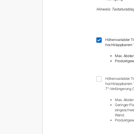
Hinweis: Tastaturablag
Höhenvariabler T
hochklappbarem T
Max. Abstan
Produktgewi
Höhenvariabler T
hochklappbarem Ta
7"-Verlängerung (
Max. Abstan
Geringer Pla
eingeschwen
Wand.
Produktgewi