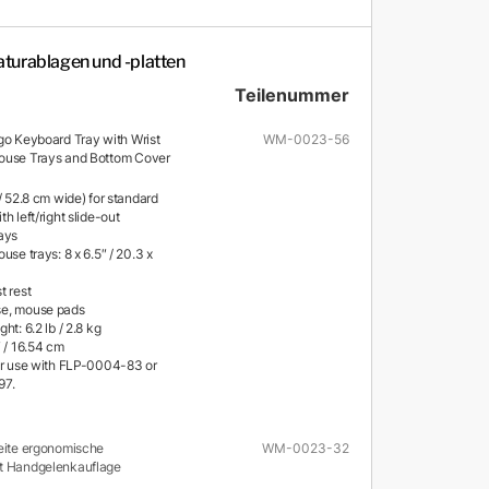
aturablagen und -platten
Teilenummer
rgo Keyboard Tray with Wrist
WM-0023-56
Mouse Trays and Bottom Cover
/ 52.8 cm wide) for standard
h left/right slide-out
ays
use trays: 8 x 6.5″ / 20.3 x
t rest
e, mouse pads
ht: 6.2 lb / 2.8 kg
 / 16.54 cm
or use with FLP-0004-83 or
97.
reite ergonomische
WM-0023-32
it Handgelenkauflage