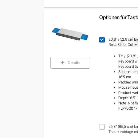
Optionen für Tast
20.8" / 52.8 cm E
Rest, Slide-Out 
Tray (20.8″ 
keyboard wit
Details
keyboard tr
Slide-out mo
16.5 cm
Padded wris
Mouse hous
Product weig
Depth: 6.51″
Note: Not f
FLP-0004-
25,8" (65,5 cm) b
Tastaturablage m