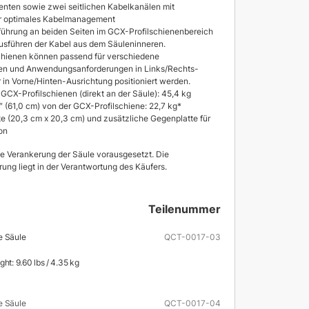
ten sowie zwei seitlichen Kabelkanälen mit
r optimales Kabelmanagement
führung an beiden Seiten im GCX-Profilschienenbereich
usführen der Kabel aus dem Säuleninneren.
chienen können passend für verschiedene
n und Anwendungsanforderungen in Links/Rechts-
 in Vorne/Hinten-Ausrichtung positioniert werden.
 GCX-Profilschienen (direkt an der Säule): 45,4 kg
″ (61,0 cm) von der GCX-Profilschiene: 22,7 kg*
e (20,3 cm x 20,3 cm) und zusätzliche Gegenplatte für
ion
 Verankerung der Säule vorausgesetzt. Die
ung liegt in der Verantwortung des Käufers.
Teilenummer
e Säule
QCT-0017-03
ht: 9.60 lbs / 4.35 kg
e Säule
QCT-0017-04