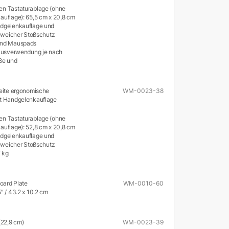
n Tastaturablage (ohne
uflage): 65,5 cm x 20,8 cm
dgelenkauflage und
r weicher Stoßschutz
und Mauspads
ausverwendung je nach
ße und
reite ergonomische
WM-0023-38
it Handgelenkauflage
n Tastaturablage (ohne
uflage): 52,8 cm x 20,8 cm
dgelenkauflage und
r weicher Stoßschutz
7 kg
oard Plate
WM-0010-60
″ / 43.2 x 10.2 cm
(22,9 cm)
WM-0023-39