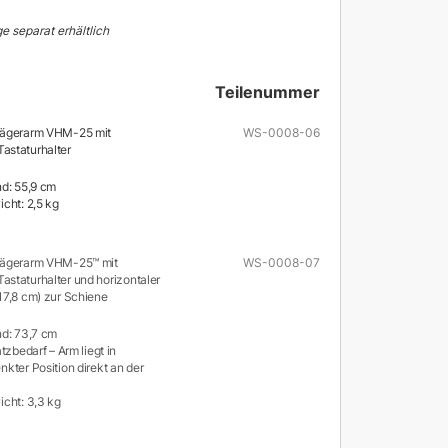
e separat erhältlich
Teilenummer
rägerarm VHM-25 mit
WS-0008-06
astaturhalter
d: 55,9 cm
cht: 2,5 kg
rägerarm VHM-25™ mit
WS-0008-07
staturhalter und horizontaler
17,8 cm) zur Schiene
d: 73,7 cm
tzbedarf – Arm liegt in
kter Position direkt an der
cht: 3,3 kg