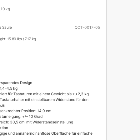
6.10 kg
e Säule
QCT-0017-05
ht: 15.80 lbs / 7.17 kg
zsparendes Design
 1,4–4,5 kg
miert für Tastaturen mit einem Gewicht bis zu 2,3 kg
astaturhalter mit einstellbarem Widerstand für den
mus
enkrechter Position: 14,0 cm
taturneigung: +/– 10 Grad
eich: 30,5 cm, mit Widerstandseinstellung
ktion
gige und annähernd nahtlose Oberfläche für einfache