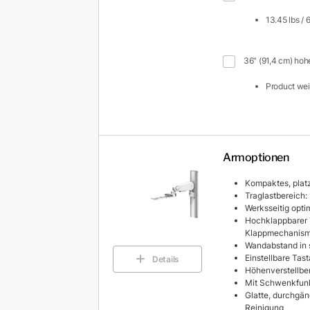
13.45 lbs / 
36" (91,4 cm) hoh
Product weig
Armoptionen
Kompaktes, plat
Traglastbereich:
Werksseitig opti
Hochklappbarer T
Klappmechanis
Wandabstand in s
Einstellbare Tas
Details
Höhenverstellber
Mit Schwenkfun
Glatte, durchgän
Reinigung