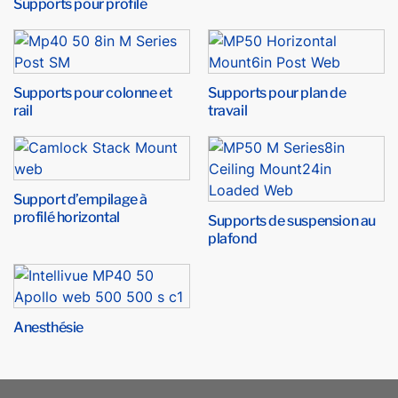
Supports pour profilé
Supports pour colonne et
Supports pour plan de
rail
travail
Support d’empilage à
profilé horizontal
Supports de suspension au
plafond
Anesthésie