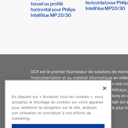
horizontal pour Phili
travail ou profilé
IntelliVue MP20/30
horizontal pour Philips
IntelliVue MP 20/30
GCX est le premier fournisseur de solutions de mon
l’instrumentation et au matériel informatique en mili
secteur de la santé depuis 1971. Nous avons une c
égale des interactions entre les appareils médicaux, 
et les environnements de soins. Nous travaillons en 
En cliquant sur « Accepter tous les cookies », vous
avec vous pour créer des produits de montage qui 
acceptez le stockage de cookies sur votre appareil
soignants d’offrir aux patients des soins de la plus h
pour améliorer la navigation sur le site, analyser
son utilisation et contribuer à nos efforts de
marketing.