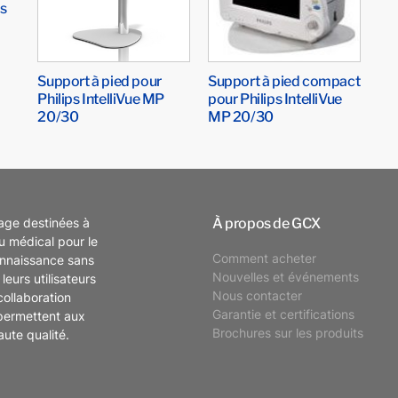
ps
Support à pied pour
Support à pied compact
Philips IntelliVue MP
pour Philips IntelliVue
20/30
MP 20/30
À propos de GCX
tage destinées à
eu médical pour le
Comment acheter
onnaissance sans
Nouvelles et événements
leurs utilisateurs
Nous contacter
collaboration
Garantie et certifications
permettent aux
Brochures sur les produits
aute qualité.