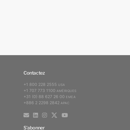
Contactez
+1 800 228 2555
USA
+1 707 773 1100
AMÉRIQUES
+31 (0) 88 627 26 00
EMEA
+886 2 2298 2842
APAC
S’abonner