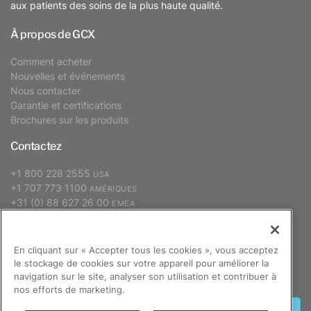
aux patients des soins de la plus haute qualité.
À propos de GCX
Comment acheter
Nouvelles et événements
Nous contacter
Garantie et certifications
Brochures sur les produits
Contactez
+1 800 228 2555
USA
+1 707 773 1100
AMÉRIQUES
+31 (0) 88 627 26 00
EMEA
+886 2 2298 2842
APAC
En cliquant sur « Accepter tous les cookies », vous acceptez
le stockage de cookies sur votre appareil pour améliorer la
S’abonner
navigation sur le site, analyser son utilisation et contribuer à
nos efforts de marketing.