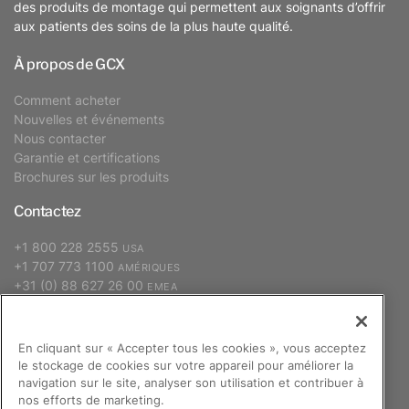
des produits de montage qui permettent aux soignants d’offrir
aux patients des soins de la plus haute qualité.
À propos de GCX
Comment acheter
Nouvelles et événements
Nous contacter
Garantie et certifications
Brochures sur les produits
Contactez
+1 800 228 2555
USA
+1 707 773 1100
AMÉRIQUES
+31 (0) 88 627 26 00
EMEA
+886 2 2298 2842
APAC
En cliquant sur « Accepter tous les cookies », vous acceptez
le stockage de cookies sur votre appareil pour améliorer la
S’abonner
navigation sur le site, analyser son utilisation et contribuer à
nos efforts de marketing.