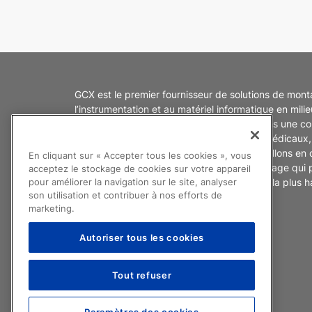
GCX est le premier fournisseur de solutions de mon
l’instrumentation et au matériel informatique en mili
secteur de la santé depuis 1971. Nous avons une c
égale des interactions entre les appareils médicaux, 
et les environnements de soins. Nous travaillons en 
En cliquant sur « Accepter tous les cookies », vous
avec vous pour créer des produits de montage qui 
acceptez le stockage de cookies sur votre appareil
soignants d’offrir aux patients des soins de la plus h
pour améliorer la navigation sur le site, analyser
son utilisation et contribuer à nos efforts de
marketing.
Autoriser tous les cookies
Tout refuser
Paramètres des cookies