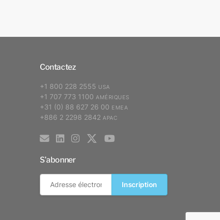
Contactez
+1 800 228 2555
USA
+1 707 773 1100
AMÉRIQUES
+31 (0) 88 627 26 00
EMEA
+886 2 2298 2842
APAC
S’abonner
Inscription