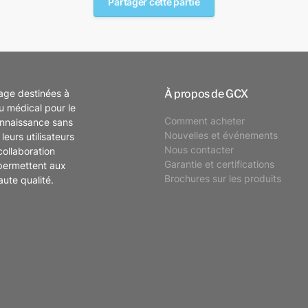
Partager cette partie
À propos de GCX
tage destinées à
eu médical pour le
Comment acheter
onnaissance sans
Nouvelles et événements
leurs utilisateurs
Nous contacter
collaboration
Garantie et certifications
permettent aux
Brochures sur les produits
aute qualité.