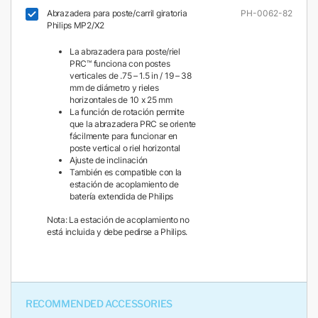
Abrazadera para poste/carril giratoria
PH-0062-82
Philips MP2/X2
La abrazadera para poste/riel
PRC™ funciona con postes
verticales de .75 – 1.5 in / 19 – 38
mm de diámetro y rieles
horizontales de 10 x 25 mm
La función de rotación permite
que la abrazadera PRC se oriente
fácilmente para funcionar en
poste vertical o riel horizontal
Ajuste de inclinación
También es compatible con la
estación de acoplamiento de
batería extendida de Philips
Nota: La estación de acoplamiento no
está incluida y debe pedirse a Philips.
RECOMMENDED ACCESSORIES