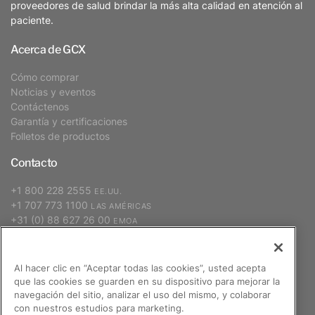
proveedores de salud brindar la más alta calidad en atención al
paciente.
Acerca de GCX
Cómo comprar
Noticias y eventos
Contáctenos
Garantía y certificaciones
Folletos de productos
Contacto
+1 800 228 2555
EE.UU.
+1 707 773 1100
LAS AMÉRICAS
+31 (0) 88 627 26 00
EMOA
+886 2 2298 2842
APAC
Al hacer clic en “Aceptar todas las cookies”, usted acepta
que las cookies se guarden en su dispositivo para mejorar la
Suscribirse
navegación del sitio, analizar el uso del mismo, y colaborar
con nuestros estudios para marketing.