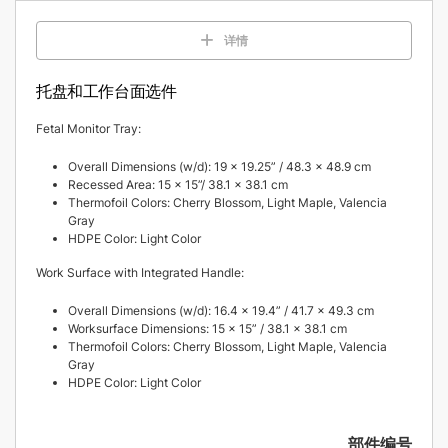
详情
托盘和工作台面选件
Fetal Monitor Tray:
Overall Dimensions (w/d): 19 x 19.25” / 48.3 x 48.9 cm
Recessed Area: 15 x 15”/ 38.1 x 38.1 cm
Thermofoil Colors: Cherry Blossom, Light Maple, Valencia
Gray
HDPE Color: Light Color
Work Surface with Integrated Handle:
Overall Dimensions (w/d): 16.4 x 19.4” / 41.7 x 49.3 cm
Worksurface Dimensions: 15 x 15” / 38.1 x 38.1 cm
Thermofoil Colors: Cherry Blossom, Light Maple, Valencia
Gray
HDPE Color: Light Color
部件编号