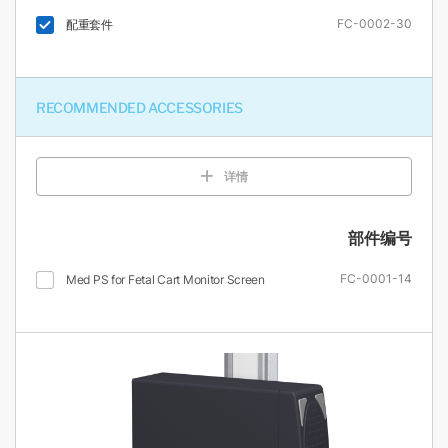
FC-0002-30
配重套件
RECOMMENDED ACCESSORIES
详情
部件编号
FC-0001-14
Med PS for Fetal Cart Monitor Screen