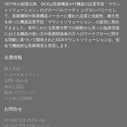
1971年の創業以降、GCXは医療機器やIT機器の設置手段「マウン
トソリューション」のグローバルリーディ ングカンパニーとし
て、医療機関や医療機器メーカーに優れた品質と信頼性、耐久性
を持った機器設置手段「マウントソリューション」の提供に努め
てきました。長年にわたる医療分野での経験から培った臨床現場
における機器の使い方や医療関係者の方々のワークフローに関す
る理解に基づいて開発されたGCXマウントソリューションは、安
全で機能的な医療環境を実現します。
企業情報
購入方法
ニュース＆イベント
お問い合わせ
保証と認証
製品パンフレット
バンキング情報
お問合せ
+1 800 228 2555
USA
+1 707 773 1100
アメリカ