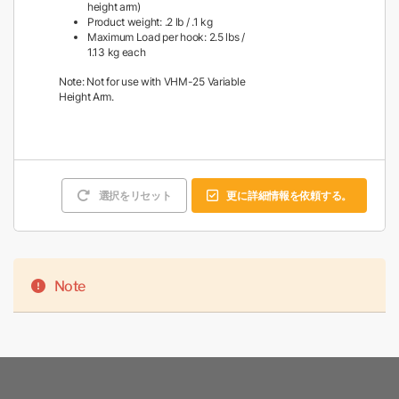
height arm)
Product weight: .2 lb / .1 kg
Maximum Load per hook: 2.5 lbs /
1.13 kg each
Note: Not for use with VHM-25 Variable
Height Arm.
選択をリセット
更に詳細情報を依頼する。
Note