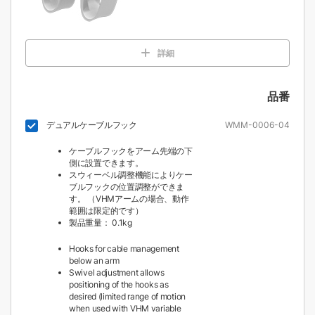
詳細
品番
デュアルケーブルフック
WMM-0006-04
ケーブルフックをアーム先端の下
側に設置できます。
スウィーベル調整機能によりケー
ブルフックの位置調整ができま
す。 （VHMアームの場合、動作
範囲は限定的です）
製品重量： 0.1kg
Hooks for cable management
below an arm
Swivel adjustment allows
positioning of the hooks as
desired (limited range of motion
when used with VHM variable