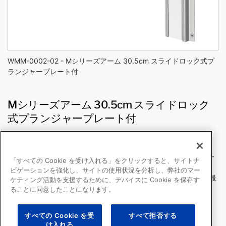
WMM-0002-02 - Mシリーズアーム 30.5cm スライドロック式プ
ランジャープレート付
Mシリーズアーム 30.5cm スライドロック
式プランジャープレート付
WMM-0002-02
アームは左右に回転し、設置した機器を必要な場所へスムー
「すべての Cookie を受け入れる」をクリックすると、サイトナ
ズに移動できます。
ビゲーションを強化し、サイトの使用状況を分析し、弊社のマー
チルト / スウィーベル 調整機能付、アーム内ケーブル収納機
ケティング活動を支援するために、デバイスに Cookie を保存す
能付
ることに同意したことになります。
着脱の容易なスライドロック式プランジャープレート
アーム内ケーブル収納機能付
すべての Cookie を受
すべて拒否する
耐荷重量（チルト機能部分）： 13.6kg
け入れる