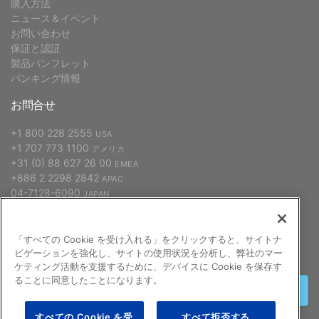
購入方法
ニュース＆イベント
お問い合わせ
保証と認証
製品パンフレット
バンキング情報
お問合せ
+1 800 228 2555
USA
+1 707 773 1100
アメリカ
+31 (0) 88 627 26 00
EMEA
+886 2 2298 2842
APAC
04-7128-6090
JAPAN
「すべての Cookie を受け入れる」をクリックすると、サイトナ
申し込む
ビゲーションを強化し、サイトの使用状況を分析し、弊社のマー
ケティング活動を支援するために、デバイスに Cookie を保存す
ることに同意したことになります。
終了する
すべての Cookie を受
すべて拒否する