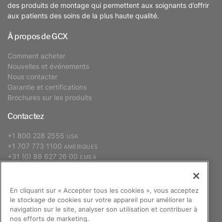
des produits de montage qui permettent aux soignants d’offrir
aux patients des soins de la plus haute qualité.
À propos de GCX
Comment acheter
Nouvelles et événements
Nous contacter
Garantie et certifications
Brochures sur les produits
Contactez
+1 800 228 2555
USA
+1 707 773 1100
AMÉRIQUES
+31 (0) 88 627 26 00
EMEA
+886 2 2298 2842
APAC
En cliquant sur « Accepter tous les cookies », vous acceptez
le stockage de cookies sur votre appareil pour améliorer la
S’abonner
navigation sur le site, analyser son utilisation et contribuer à
nos efforts de marketing.