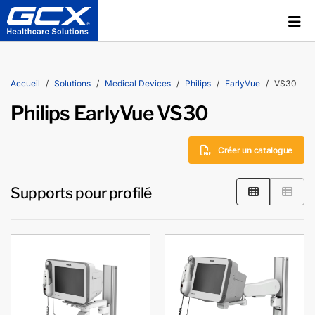
Accueil
Solutions
Medical Devices
Philips
EarlyVue
VS30
Philips EarlyVue VS30
Créer un catalogue
Supports pour profilé