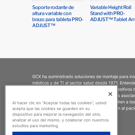
Soporte rodante de
Variable Height Roll
altura variable con
Stand with PRO-
brazo para tableta PRO-
ADJUST™ Tablet Ar
ADJUST™
GCX ha suministrado soluciones de montaje para in
médicos y de TI al sector salud desde 1971. Enten
especialmente, la interacción entre los dispositivos 
usuarios y los entornos del sector salud. Nos asoci
para crear productos de montaje que permiten a lo
Al hacer clic en “Aceptar todas las cookies”, usted
salud brindar la más alta calidad en atención al paci
acepta que las cookies se guarden en su
dispositivo para mejorar la navegación del sitio,
analizar el uso del mismo, y colaborar con nuestros
estudios para marketing.