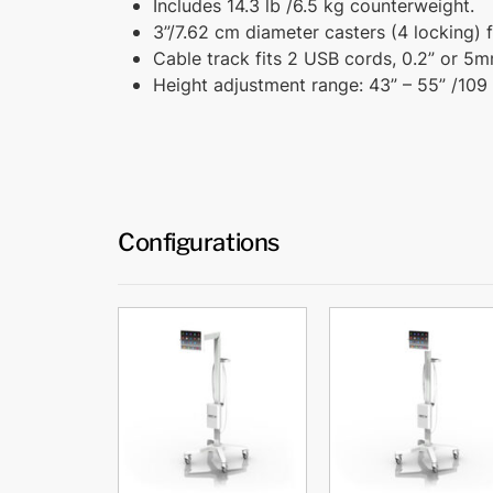
Includes 14.3 lb /​6.5 kg counterweight.
3”/7.62 cm diameter casters (4 locking) 
Cable track fits 2 USB cords, 0.2” or 5
Height adjustment range: 43” – 55” /​109
Configurations