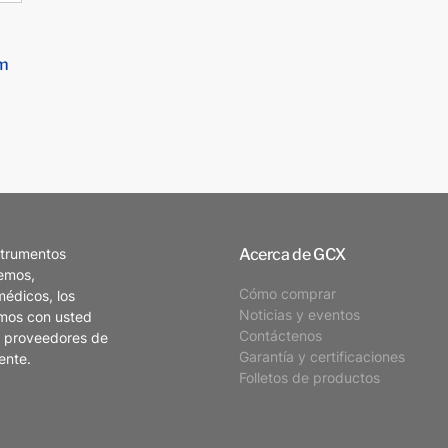
m
Acerca de GCX
strumentos
demos,
Cómo comprar
médicos, los
Noticias y eventos
amos con usted
Contáctenos
s proveedores de
Garantía y certificaciones
ente.
Folletos de productos