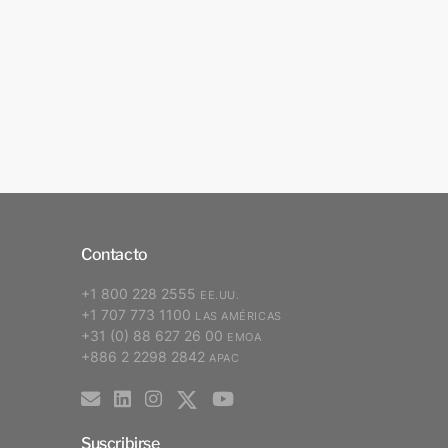
Contacto
+1 800 228 2555
EE.UU.
+1 707 773 1100
LAS AMÉRICAS
+31 (0) 88 627 26 00
EMOA
+886 2 2298 2842
APAC
Suscribirse