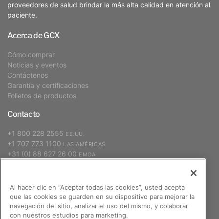
proveedores de salud brindar la más alta calidad en atención al
paciente.
Acerca de GCX
Cómo comprar
Noticias y eventos
Contáctenos
Garantía y certificaciones
Folletos de productos
Contacto
+1 800 228 2555
EE.UU.
+1 707 773 1100
LAS AMÉRICAS
+31 (0) 88 627 26 00
EMOA
+886 2 2298 2842
APAC
Al hacer clic en “Aceptar todas las cookies”, usted acepta
que las cookies se guarden en su dispositivo para mejorar la
Suscribirse
navegación del sitio, analizar el uso del mismo, y colaborar
con nuestros estudios para marketing.