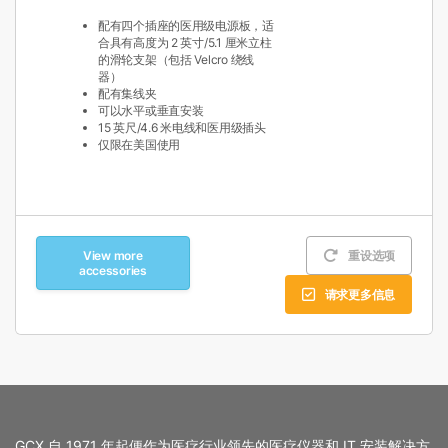
配有四个插座的医用级电源板，适
合具有高度为 2 英寸/5.1 厘米立柱
的滑轮支架（包括 Velcro 绕线
器）
配有集线夹
可以水平或垂直安装
15 英尺/4.6 米电线和医用级插头
仅限在美国使用
View more
重设选项
accessories
请求更多信息
GCX 自 1971 年起便作为医疗行业领先的医疗仪器和 IT 安装解决方