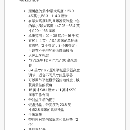
Worksurface
距键盘的最小/最大高度：26.9 –
45 英寸/68.3 – 114.3 厘米
在最大高度时到显示器安装盘中心
的最小/最大高度：
47.25 – 65.4 英
寸/120 – 166 厘米
承重范围：20 – 35 磅/9 – 16 千克
直径为 4 英寸/10.1 厘米的单轮橡
胶脚轮（2 个锁定，3 个未锁定）
可以在不平坦的表面自由移动
人体工学托架
与 VESA® FDMI™ 75/100 毫米兼
容
6.4 英寸/16.2 厘米平板显示器高度
调节，适合不同尺寸的显示器
可以调节平板显示器的倾斜度，以
获得最佳的视角
15 英寸/38.1 厘米 x 11 英寸/27.9
厘米工作台面
带衬垫手柄的把手
键盘托盘，带宽度为 20.8 英
寸/52.8 厘米的鼠标托盘
手腕靠垫
带粘性衬垫的鼠标套和鼠标垫（2
个）
集线器配件