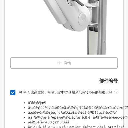
详情
部件编号
VHM 可变高度臂，带 9.5 英寸/24.1 厘米只有转环头的前端
WS-0004-17
å¯åé«åº¦æ¶
å·æä¾§åå®ä½ãæ©å±ãæ°å¼¹ç°§è¾å©é«åº¦è°èä»¥åæè½¬è°è
åæè½¬å»¶ä¼¸èéç¨äºæ©å¤§æä½èå´å¹¶å¢å æä½ç©ºé´
ä¸ä¸ªäº®ç¹æ¯å¹³è¡çè¿æ¥ä½¿åç´æ¹åç§»å¨æ¶å¯ä»¥è·å¾æç»­çè¾
æå¤§è´è·ï¼30 ç£/13.6 åå
åç´ç§»å¨èå´ä¸º +/- 60 åº¦ï¼æ»è¡ç¨é¿åº¦ä¸º 17 è±å¯¸/43.2 åç±³