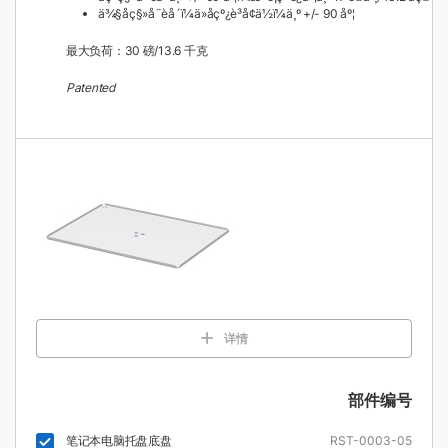
ä¾§åç§»å¨èå´ï¼ä»åçº¿è³å¢ä½ï¼ä¸º +/- 90 åº¦
最大负荷：30 磅/13.6 千克
Patented
详情
部件编号
笔记本电脑托盘底盘
RST-0003-05