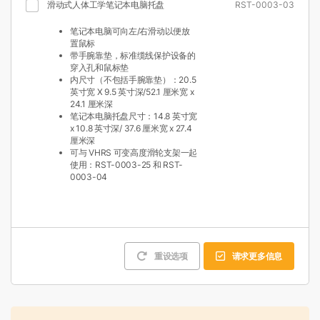
滑动式人体工学笔记本电脑托盘
RST-0003-03
笔记本电脑可向左/右滑动以便放
置鼠标
带手腕靠垫，标准缆线保护设备的
穿入孔和鼠标垫
内尺寸（不包括手腕靠垫）：20.5
英寸宽 X 9.5 英寸深/52.1 厘米宽 x
24.1 厘米深
笔记本电脑托盘尺寸：14.8 英寸宽
x 10.8 英寸深/ 37.6 厘米宽 x 27.4
厘米深
可与 VHRS 可变高度滑轮支架一起
使用：RST-0003-25 和 RST-
0003-04
重设选项
请求更多信息