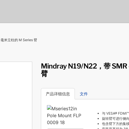
8 毫米立柱的 M Series 臂
Mindray N19/N22，带 SMR
臂
产品详细信息
文件
与 VESA® FDMI
旋转臂可进行侧向
包含臂下方的集
安装至直径为 38