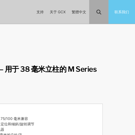
支持
关于 GCX
繁體中文
联系我们
 – 用于 38 毫米立柱的 M Series
™ 75/100 毫米兼容
定位和倾斜/旋转调节
线器
 毫米的立柱/孔