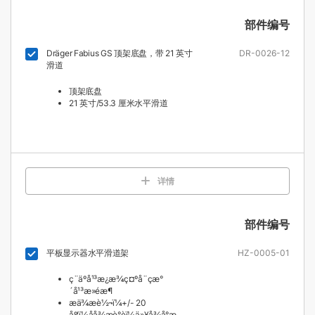
部件编号
Dräger Fabius GS 顶架底盘，带 21 英寸
DR-0026-12
滑道
顶架底盘
21 英寸/53.3 厘米水平滑道
详情
部件编号
平板显示器水平滑道架
HZ-0005-01
ç¨äºå¹³æ¿æ¾ç¤ºå¨çæ°
´å¹³æ»éæ¶
æä¾æè½¬ï¼+/- 20
åº¦ï¼åå¾æè°èï¼ä»¥å¾å°æ