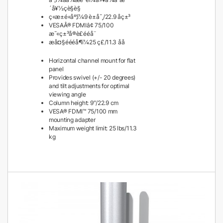
´å¥½çè§è§
ç«æ±é«åº¦ï¼9 è±å¯¸/22.9 åç±³
VESAÂ® FDMIâ¢ 75/100
æ¯«ç±³å®è£ééå¨
æå¤§éééå¶ï¼25 ç£/11.3 åå
Horizontal channel mount for flat
panel
Provides swivel (+/- 20 degrees)
and tilt adjustments for optimal
viewing angle
Column height: 9″/22.9 cm
VESA® FDMI™ 75/100 mm
mounting adapter
Maximum weight limit: 25 lbs/11.3
kg