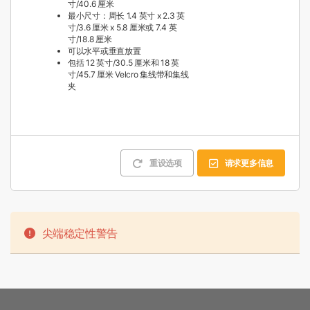
寸/40.6 厘米
最小尺寸：周长 1.4 英寸 x 2.3 英
寸/3.6 厘米 x 5.8 厘米或 7.4 英
寸/18.8 厘米
可以水平或垂直放置
包括 12 英寸/30.5 厘米和 18 英
寸/45.7 厘米 Velcro 集线带和集线
夹
重设选项
请求更多信息
尖端稳定性警告