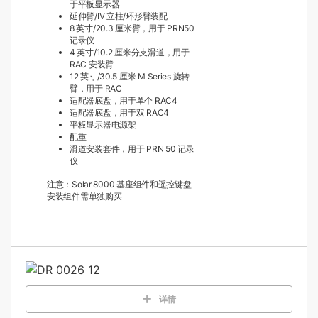
于平板显示器
延伸臂/IV 立柱/环形臂装配
8 英寸/20.3 厘米臂，用于 PRN50
记录仪
4 英寸/10.2 厘米分支滑道，用于
RAC 安装臂
12 英寸/30.5 厘米 M Series 旋转
臂，用于 RAC
适配器底盘，用于单个 RAC4
适配器底盘，用于双 RAC4
平板显示器电源架
配重
滑道安装套件，用于 PRN 50 记录
仪
注意：Solar 8000 基座组件和遥控键盘
安装组件需单独购买
详情