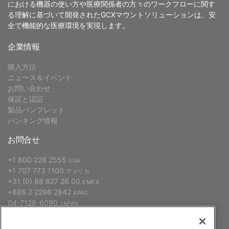
における機器の使い方や医療関係者の方々のワークフローに関す
る理解に基づいて開発されたGCXマウントソリューションは、安
全で機能的な医療環境を実現します。
企業情報
購入方法
ニュース＆イベント
お問い合わせ
保証と認証
製品パンフレット
バンキング情報
お問合せ
+1 800 228 2555
USA
+1 707 773 1100
アメリカ
+31 (0) 88 627 26 00
EMEA
+886 2 2298 2842
APAC
04-7128-6090
JAPAN