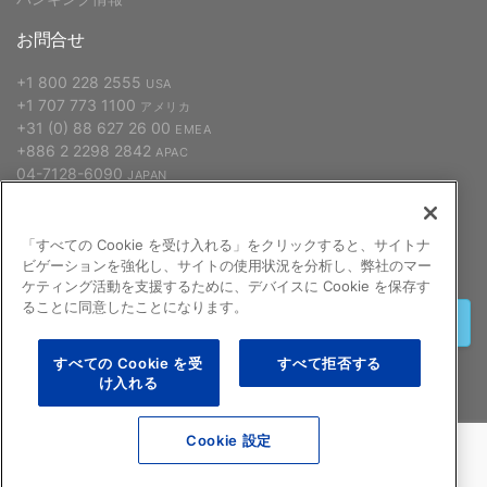
お問合せ
+1 800 228 2555
USA
+1 707 773 1100
アメリカ
+31 (0) 88 627 26 00
EMEA
+886 2 2298 2842
APAC
04-7128-6090
JAPAN
「すべての Cookie を受け入れる」をクリックすると、サイトナ
申し込む
ビゲーションを強化し、サイトの使用状況を分析し、弊社のマー
ケティング活動を支援するために、デバイスに Cookie を保存す
ることに同意したことになります。
終了する
すべての Cookie を受
すべて拒否する
け入れる
©2026 GCX Corporation
よくある質問
Cookie 設定
このインターネットサイトに関する法的通知
プライバシーポリシー
Sitemap