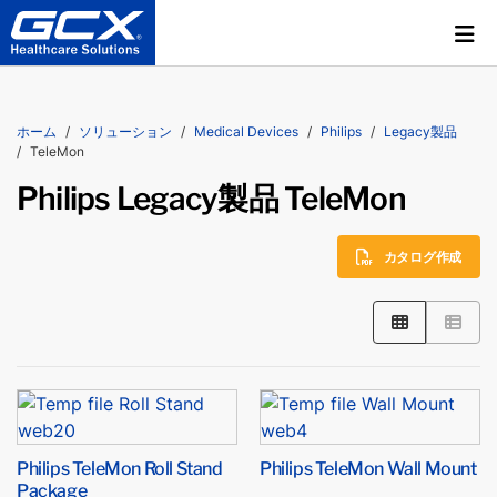
ホーム
ソリューション
Medical Devices
Philips
Legacy製品
TeleMon
Philips Legacy製品 TeleMon
カタログ作成
Philips TeleMon Roll Stand
Philips TeleMon Wall Mount
Package