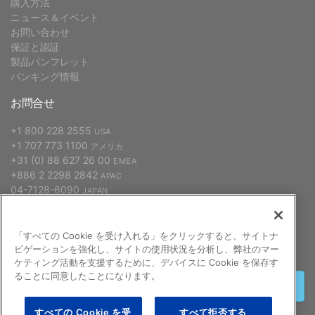
購入方法
ニュース＆イベント
お問い合わせ
保証と認証
製品パンフレット
バンキング情報
お問合せ
+1 800 228 2555
USA
+1 707 773 1100
アメリカ
+31 (0) 88 627 26 00
EMEA
+886 2 2298 2842
APAC
04-7128-6090
JAPAN
「すべての Cookie を受け入れる」をクリックすると、サイトナ
申し込む
ビゲーションを強化し、サイトの使用状況を分析し、弊社のマー
ケティング活動を支援するために、デバイスに Cookie を保存す
ることに同意したことになります。
終了する
すべての Cookie を受
すべて拒否する