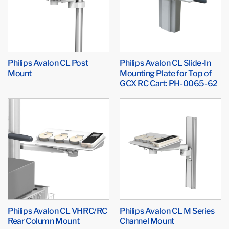
Philips Avalon CL Post
Philips Avalon CL Slide-In
Mount
Mounting Plate for Top of
GCX RC Cart: PH-0065-62
Philips Avalon CL VHRC/RC
Philips Avalon CL M Series
Rear Column Mount
Channel Mount