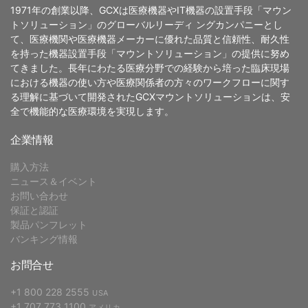
1971年の創業以降、GCXは医療機器やIT機器の設置手段「マウン
トソリューション」のグローバルリーディ ングカンパニーとし
て、医療機関や医療機器メーカーに優れた品質と信頼性、耐久性
を持った機器設置手段「マウントソリューション」の提供に努め
てきました。長年にわたる医療分野での経験から培った臨床現場
における機器の使い方や医療関係者の方々のワークフローに関す
る理解に基づいて開発されたGCXマウントソリューションは、安
全で機能的な医療環境を実現します。
企業情報
購入方法
ニュース＆イベント
お問い合わせ
保証と認証
製品パンフレット
バンキング情報
お問合せ
+1 800 228 2555
USA
+1 707 773 1100
アメリカ