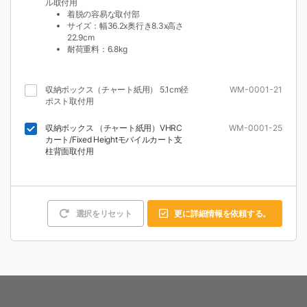
ル取付用
着脱の容易な取付部
サイズ：幅36.2x奥行き8.3x高さ
22.9cm
耐荷重料：6.8kg
収納ボックス（チャート紙用） 5.1cm径
WM-0001-21
ポスト取付用
収納ボックス （チャート紙用）VHRC
WM-0001-25
カート/Fixed Heightモバイルカート支
柱背面取付用
選択をリセット
更に詳細情報を依頼する。