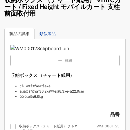
ート / Fixed Height モバイルカート 支柱
前面取付用
製品の詳細
類似製品
詳細
収納ボックス （チャート紙用）
çè±ã®å®¹æãªåä»é¨
ãµã¤ãºï¼å¹36.2xå¥¥è¡ã8.3xé«ã22.9cm
èè·éæï¼6.8kg
品番
収納ボックス（チャート紙用） チャネ
WM-0001-23