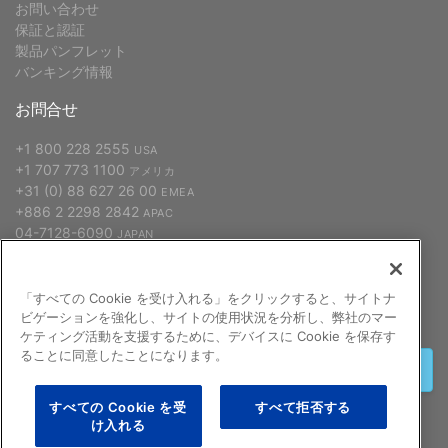
お問い合わせ
保証と認証
製品パンフレット
バンキング情報
お問合せ
+1 800 228 2555
USA
+1 707 773 1100
アメリカ
+31 (0) 88 627 26 00
EMEA
+886 2 2298 2842
APAC
04-7128-6090
JAPAN
「すべての Cookie を受け入れる」をクリックすると、サイトナ
申し込む
ビゲーションを強化し、サイトの使用状況を分析し、弊社のマー
ケティング活動を支援するために、デバイスに Cookie を保存す
ることに同意したことになります。
終了する
すべての Cookie を受
すべて拒否する
け入れる