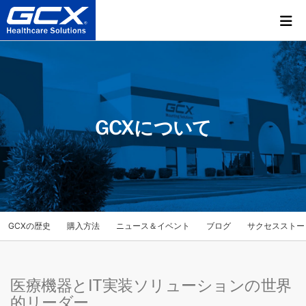
GCXについて
GCXの歴史
購入方法
ニュース＆イベント
ブログ
サクセスストー
医療機器とIT実装ソリューションの世界
的リーダー。