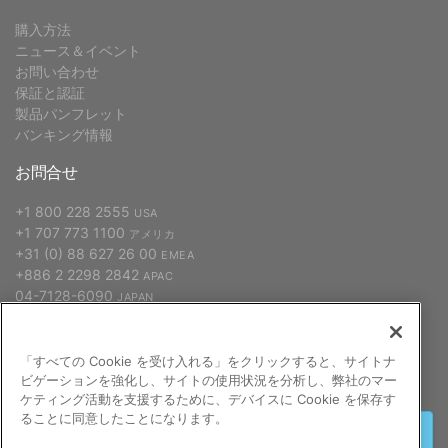
購入方法
ニュース＆イベント
お問い合わせ
保証と認証
製品パンフレット
バンキング情報
お問合せ
+1 800 228 2555
USA
+1 707 773 1100
アメリカ
+31 (0) 88 627 26 00
EMEA
+886 2 2298 2842
APAC
04-7128-6090
JAPAN
「すべての Cookie を受け入れる」をクリックすると、サイトナ
申し込む
ビゲーションを強化し、サイトの使用状況を分析し、弊社のマー
ケティング活動を支援するために、デバイスに Cookie を保存す
ることに同意したことになります。
終了する