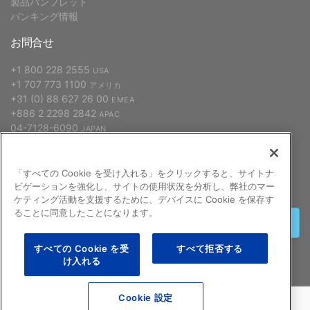
製品パンフレット
バンキング情報
お問合せ
+1 800 228 2555
USA
+1 707 773 1100
アメリカ
+31 (0) 88 627 26 00
EMEA
+886 2 2298 2842
APAC
04-7128-6090
JAPAN
「すべての Cookie を受け入れる」をクリックすると、サイトナ
申し込む
ビゲーションを強化し、サイトの使用状況を分析し、弊社のマー
ケティング活動を支援するために、デバイスに Cookie を保存す
ることに同意したことになります。
終了する
すべての Cookie を受
すべて拒否する
け入れる
©2026 GCX Corporation
よくある質問
Cookie 設定
このインターネットサイトに関する法的通知
プライバシーポリシー