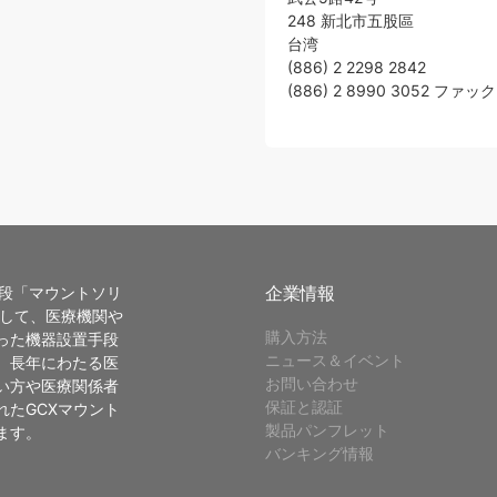
248 新北市五股區
台湾
(886) 2 2298 2842
(886) 2 8990 3052 ファッ
企業情報
手段「マウントソリ
として、医療機関や
購入方法
った機器設置手段
ニュース＆イベント
。長年にわたる医
お問い合わせ
い方や医療関係者
保証と認証
たGCXマウント
製品パンフレット
ます。
バンキング情報