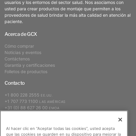
usuarios y los entornos del sector salud. Nos asociamos con
usted para crear productos de montaje que permiten a los
proveedores de salud brindar la más alta calidad en atención al
paciente.
Acerca de GCX
Cómo comprar
Noticias y eventos
Contáctenos
Garantía y certificaciones
Folletos de productos
Contacto
+1 800 228 2555
EE.UU.
+1 707 773 1100
LAS AMÉRICAS
+31 (0) 88 627 26 00
EMOA
+886 2 2298 2842
APAC
Al hacer clic en “Aceptar todas las cookies”, usted acepta
que las cookies se guarden en su dispositivo para mejorar la