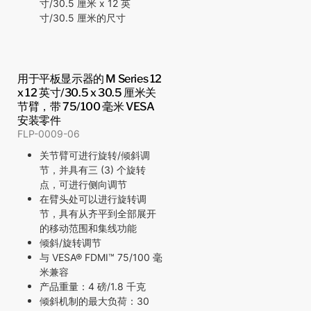
寸/30.5 厘米 x 12 英
寸/30.5 厘米的尺寸
用于平板显示器的 M Series 12
x 12 英寸/30.5 x 30.5 厘米关
节臂，带 75/100 毫米 VESA
安装零件
FLP-0009-06
关节臂可进行旋转/倾斜调
节，并具有三 (3) 个旋转
点，可进行侧向调节
在臂头处可以进行旋转调
节，具有从齐平到全部展开
的移动范围和集线功能
倾斜/旋转调节
与 VESA® FDMI™ 75/100 毫
米兼容
产品重量：4 磅/1.8 千克
倾斜机制的最大负荷：30