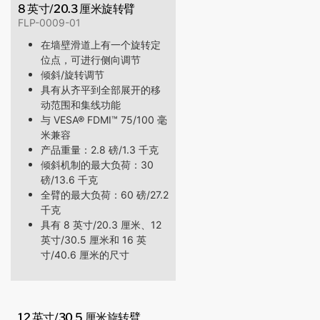
8 英寸/20.3 厘米旋转臂
FLP-0009-01
在墙壁滑道上有一个旋转定
位点，可进行侧向调节
倾斜/旋转调节
具有从齐平到全部展开的移
动范围和集线功能
与 VESA® FDMI™ 75/100 毫
米兼容
产品重量：2.8 磅/1.3 千克
倾斜机制的最大负荷：30
磅/13.6 千克
全臂的最大负荷：60 磅/27.2
千克
具有 8 英寸/20.3 厘米、12
英寸/30.5 厘米和 16 英
寸/40.6 厘米的尺寸
12 英寸/30.5 厘米旋转臂