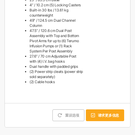
4” / 10.2 cm (5) Locking Casters
Built-in 30 lbs / 13.61 kg
counterweight
49” / 124.5 cm Dual Channel
Column
47.5” / 120.6 cm Dual Post
Assembly with Top and Bottom
Pivot Arms for up to (6) Terumo
Infusion Pumps or (1) Rack
System Per Post Assembly
27.6” / 70 cm Adjustable Post
with (4) I.V. bag hooks
Dual handle with padded grips
(2) Power strip cleats (power strip
sold separately)
(2) Cable hooks
重设选项
请求更多信息